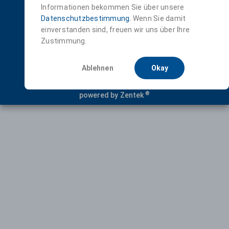
Informationen bekommen Sie über unsere
Datenschutzbestimmung.
Wenn Sie damit
einverstanden sind, freuen wir uns über Ihre
Passwort vergessen?
Zustimmung.
Ablehnen
Okay
Datenschutz
Impressum
®
powered by Zentek